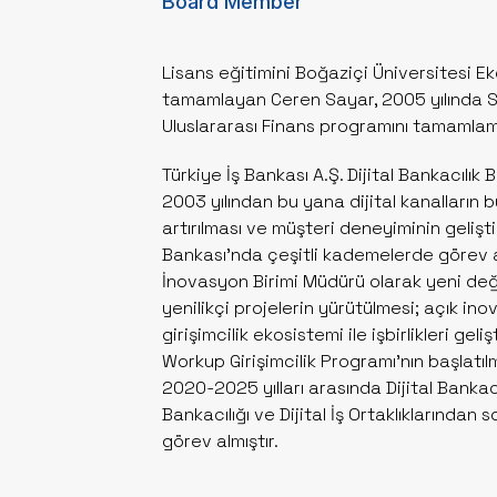
Board Member
Lisans eğitimini Boğaziçi Üniversitesi 
tamamlayan Ceren Sayar, 2005 yılında 
Uluslararası Finans programını tamamlamı
Türkiye İş Bankası A.Ş. Dijital Bankacılı
2003 yılından bu yana dijital kanalların bü
artırılması ve müşteri deneyiminin gelişti
Bankası’nda çeşitli kademelerde görev al
İnovasyon Birimi Müdürü olarak yeni değe
yenilikçi projelerin yürütülmesi; açık i
girişimcilik ekosistemi ile işbirlikleri geli
Workup Girişimcilik Programı’nın başlatıl
2020-2025 yılları arasında Dijital Bankac
Bankacılığı ve Dijital İş Ortaklıklarından
görev almıştır.