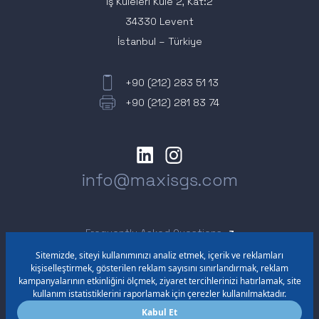
İş Kuleleri Kule 2, Kat:2
34330 Levent
İstanbul – Türkiye
+90 (212) 283 51 13
+90 (212) 281 83 74
info@maxisgs.com
Frequently Asked Questions
Emergency and Contingency Plan
Continuous Information Form
Information Society Service
Protection of Personal Data
A subsidiary of Türkiye İş Bankası