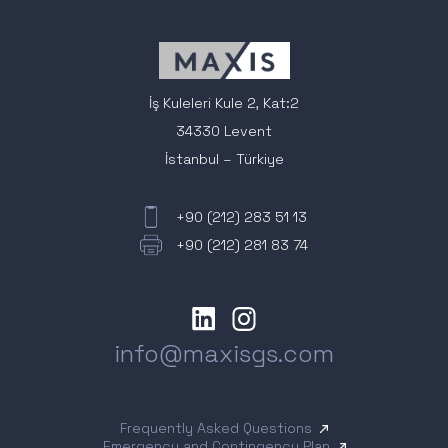
İş Kuleleri Kule 2, Kat:2
34330 Levent
İstanbul – Türkiye
+90 (212) 283 51 13
+90 (212) 281 83 74
info@maxisgs.com
Frequently Asked Questions
Emergency and Contingency Plan