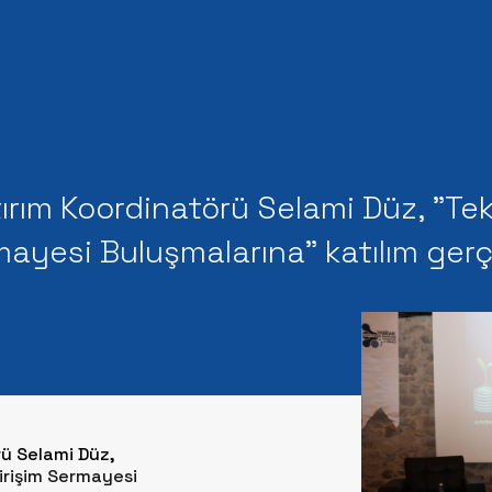
rım Koordinatörü Selami Düz, "Tekno
ermayesi Buluşmalarına" katılım gerç
rü Selami Düz,
 Girişim Sermayesi