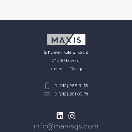
İş Kuleleri Kule 2, Kat:2
34330 Levent
İstanbul – Türkiye
0 (212) 283 51 13
0 (212) 281 83 74
info@maxisgs.com