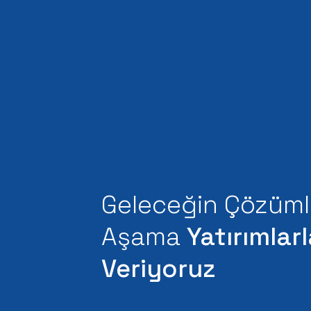
Geleceğin Çözüml
Toplum ve Çevrey
Aşama
Sürdürülebilir De
Yatırımlar
Kalıcı 
Katıyoruz
Veriyoruz
Sağlıyoruz