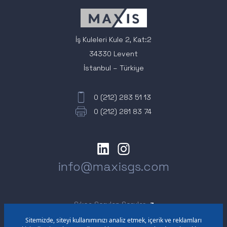
İş Kuleleri Kule 2, Kat:2
34330 Levent
İstanbul – Türkiye
0 (212) 283 51 13
0 (212) 281 83 74
info@maxisgs.com
Sıkça Sorulan Sorular
Acil ve Beklenmedik Durum Planı
Sürekli Bilgilendirme Formu