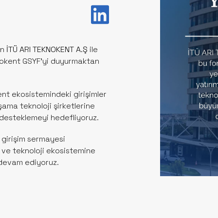
en
İTÜ ARI TEKNOKENT A.Ş
ile
knokent GSYF’yi duyurmaktan
kent ekosistemindeki girişimler
şama teknoloji şirketlerine
 desteklemeyi hedefliyoruz.
 girişim sermayesi
e ve teknoloji ekosistemine
 devam ediyoruz.