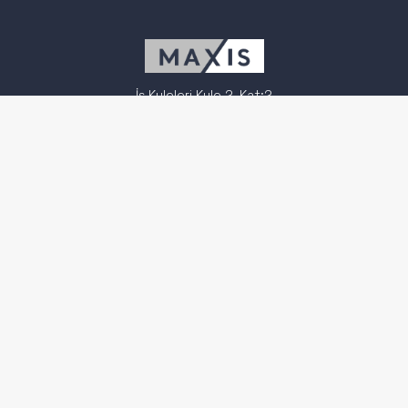
İş Kuleleri Kule 2, Kat:2
34330 Levent
İstanbul – Türkiye
0 (212) 283 51 13
0 (212) 281 83 74
info@maxisgs.com
Sıkça Sorulan Sorular
Acil ve Beklenmedik Durum Planı