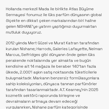
Hollanda merkezli Mada ile birlikte Atlas Büyüme
Sermayesi fonumuz ile lüks parfüm dünyasının global
ölçekte en dikkat çeken markalarından biri haline
gelen NISHANE'ye yatırım yaptığımızı duyurmaktan
mutluluk duyuyoruz.
2012 yılında Mert Güzel ve Murat Katran tarafından
kurulan Nishane; Harrods, Galeries Lafayette, Neiman
Marcus, Selfridges gibi dünyanın önde gelen lüks
perakende noktalarında yer almakta ve bugün
kendisine ait 14 mağaza ile beraber 140’tan fazla
ülkede, 2.000’i aşkın satış noktasında tüketicilerle
buluşmaktadır. Markanın benzersiz formülasyonlara
sahip koleksiyonları, dünyaca tanınan parfümörler
tarafından tasarlanmaktadır. A.T. Kearney’nin 2025
kozmetik sektörü raporunda birleşme ve
devralmaların artmaya devam edeceği
vurgulanırken, Nishane parfüm kategorisinde