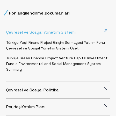
Fon Bilgilendirme Dokümanları
Çevresel ve Sosyal Yönetim Sistemi
Türkiye Yeşil Finans Projesi Girişim Sermayesi Yatırım Fonu
Çevresel ve Sosyal Yönetim Sistemi Özeti
Türkiye Green Finance Project Venture Capital Investment
Fund’s Environmental and Social Management System
Summary
Çevresel ve Sosyal Politika
Türkiye Yeşil Finans Projesi Girişim Sermayesi Yatırım Fonu
Çevresel ve Sosyal Politikası
Paydaş Katılım Planı
Türkiye Green Finance Project Venture Capital Investment
Paydaş Katılım Planı 29.09.2023