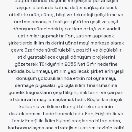
doğrultusunda büyüme ve gelişme potansiyeli
taşıyan alanlarda katma değer sağlayabilecek
nitelikte ürün, süreç, bilgi ve teknoloji geliştirme ve
üretme amacıyla faaliyet yürüten yeşil ve yeşil
dönüşüm sürecindeki şirketlere orta/uzun vadeli
yatırımlar yapmaktır. Fon, yatırım yapılacak
şirketlerde iklim risklerini yönetmeyi merkeze alarak
çevre üzerinde sürdürülebilir, pozitif ve ölçülebilir
etki yaratabilecek yeşil dönüşüm projelerini
gözeterek Türkiye'nin 2053 Net Sıfır hedefine
katkıda bulunmayı, yatırım yapılacak şirketlerin yeşil
dönüşüm yolculuklarında etkin rol oynamayı,
sermaye piyasaları yoluyla iklim finansmanına
yönelik kaynakların çeşitliliğini, miktarını ve çarpan
etkisini artırmayı amaçlamaktadır. Böylelikle düşük
karbonlu ve iklime dirençli bir ekonominin
desteklenmesi hedeflenmektedir. Fon, Erişilebilir ve
Temiz Enerji ile İklim Eylemi araçlarına hitap eden,
karbonsuzlaşma ana stratejisini yatırım tezinin kalbi