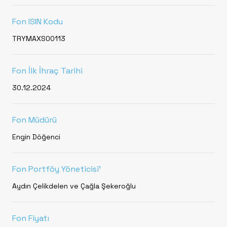
Fon ISIN Kodu
TRYMAXS00113
Fon İlk İhraç Tarihi
30.12.2024
Fon Müdürü
Engin Döğenci
Fon Portföy Yöneticisi¹
Aydın Çelikdelen ve Çağla Şekeroğlu
Fon Fiyatı