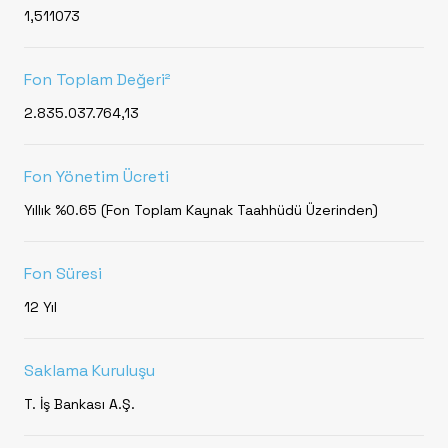
1,511073
Fon Toplam Değeri²
2.835.037.764,13
Fon Yönetim Ücreti
Yıllık %0.65 (Fon Toplam Kaynak Taahhüdü Üzerinden)
Fon Süresi
12 Yıl
Saklama Kuruluşu
T. İş Bankası A.Ş.