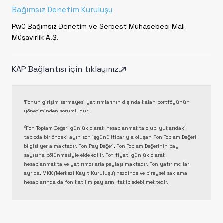
Bağımsız Denetim Kuruluşu
PwC Bağımsız Denetim ve Serbest Muhasebeci Mali
Müşavirlik A.Ş.
KAP Bağlantısı için tıklayınız.
¹Fonun girişim sermayesi yatırımlarının dışında kalan portföyünün
yönetiminden sorumludur.
2
Fon Toplam Değeri günlük olarak hesaplanmakta olup, yukarıdaki
tabloda bir önceki ayın son işgünü itibarıyla oluşan Fon Toplam Değeri
bilgisi yer almaktadır. Fon Pay Değeri, Fon Toplam Değerinin pay
sayısına bölünmesiyle elde edilir. Fon fiyatı günlük olarak
hesaplanmakta ve yatırımcılarla paylaşılmaktadır. Fon yatırımcıları
ayrıca, MKK (Merkezi Kayıt Kuruluşu) nezdinde ve bireysel saklama
hesaplarında da fon katılım paylarını takip edebilmektedir.