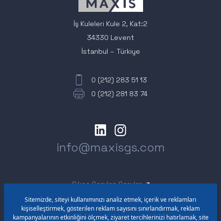
İş Kuleleri Kule 2, Kat:2
34330 Levent
İstanbul – Türkiye
0 (212) 283 51 13
0 (212) 281 83 74
info@maxisgs.com
Sıkça Sorulan Sorular
Acil ve Beklenmedik Durum Planı
Sürekli Bilgilendirme Formu
Bilgi Toplumu Hizmeti
Kişisel Verilerin Korunması